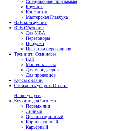
Специальные программы
Коучинг
Консалтинг
Мастерская Главбуха
B2B консаучинг
B2B Обучение
Для MBA
Переговоры
Продажи
Практика переговоров
Тренинги Семинары
B2B
Мастер-классы
Для менеджеров
Для продавцов
Курсы онлайн
Стоимость услуг и Оплата
Наши услуги
Коучинг для Бизнеса
Первых лиц
Личный
Организационный
Корпоративный
Карьерный