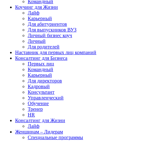
Командный
Коучинг для Жизни
Лайф
Карьерный
Для абитуриентов
Для выпускников ВУЗ
Личный бизнес коуч
Личный
Для родителей
Наставник для первых лиц компаний
Консалтинг для Бизнеса
Первых лиц
Командный
Карьерный
Для директоров
Кадровый
Консультант
Управленческий
Обучение
Тренер
HR
Консалтинг для Жизни
Лайф
Женщинам – Лидерам
Специальные программы