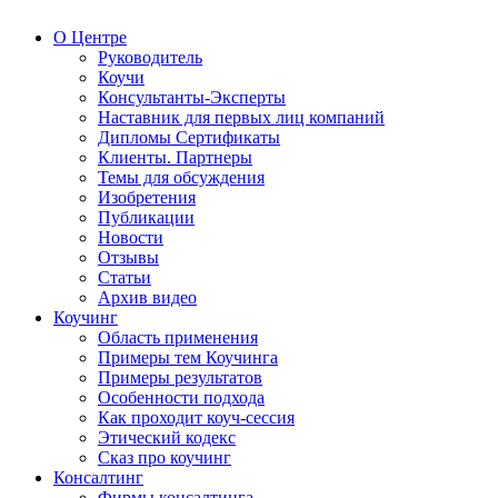
О Центре
Руководитель
Коучи
Консультанты-Эксперты
Наставник для первых лиц компаний
Дипломы Сертификаты
Клиенты. Партнеры
Темы для обсуждения
Изобретения
Публикации
Новости
Отзывы
Статьи
Архив видео
Коучинг
Область применения
Примеры тем Коучинга
Примеры результатов
Особенности подхода
Как проходит коуч-сессия
Этический кодекс
Сказ про коучинг
Консалтинг
Фирмы консалтинга