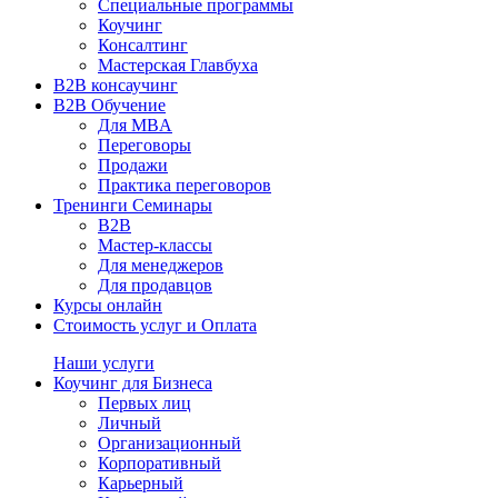
Специальные программы
Коучинг
Консалтинг
Мастерская Главбуха
B2B консаучинг
B2B Обучение
Для MBA
Переговоры
Продажи
Практика переговоров
Тренинги Семинары
B2B
Мастер-классы
Для менеджеров
Для продавцов
Курсы онлайн
Стоимость услуг и Оплата
Наши услуги
Коучинг для Бизнеса
Первых лиц
Личный
Организационный
Корпоративный
Карьерный