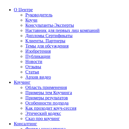
О Центре
Руководитель
Коучи
Консультанты-Эксперты
Наставник для первых лиц компаний
Дипломы Сертификаты
Клиенты. Партнеры
Темы для обсуждения
Изобретения
Публикации
Новости
Отзывы
Статьи
Архив видео
Коучинг
Область применения
Примеры тем Коучинга
Примеры результатов
Особенности подхода
Как проходит коуч-сессия
Этический кодекс
Сказ про коучинг
Консалтинг
Фирмы консалтинга