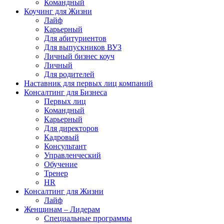
Командный
Коучинг для Жизни
Лайф
Карьерный
Для абитуриентов
Для выпускников ВУЗ
Личный бизнес коуч
Личный
Для родителей
Наставник для первых лиц компаний
Консалтинг для Бизнеса
Первых лиц
Командный
Карьерный
Для директоров
Кадровый
Консультант
Управленческий
Обучение
Тренер
HR
Консалтинг для Жизни
Лайф
Женщинам – Лидерам
Специальные программы