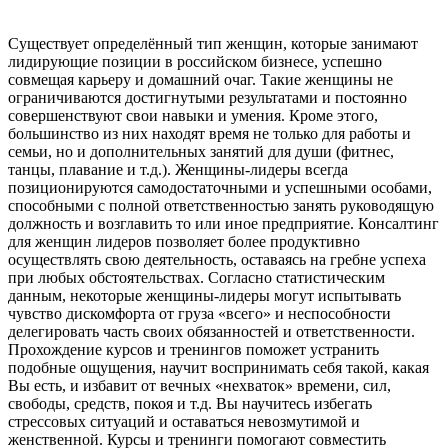
Существует определённый тип женщин, которые занимают
лидирующие позиции в российском бизнесе, успешно
совмещая карьеру и домашний очаг. Такие женщины не
ограничиваются достигнутыми результатами и постоянно
совершенствуют свои навыки и умения. Кроме этого,
большинство из них находят время не только для работы и
семьи, но и дополнительных занятий для души (фитнес,
танцы, плавание и т.д.). Женщины-лидеры всегда
позиционируются самодостаточными и успешными особами,
способными с полной ответственностью занять руководящую
должность и возглавить то или иное предприятие. Консалтинг
для женщин лидеров позволяет более продуктивно
осуществлять свою деятельность, оставаясь на гребне успеха
при любых обстоятельствах. Согласно статистическим
данным, некоторые женщины-лидеры могут испытывать
чувство дискомфорта от груза «всего» и неспособности
делегировать часть своих обязанностей и ответственности.
Прохождение курсов и тренингов поможет устранить
подобные ощущения, научит воспринимать себя такой, какая
Вы есть, и избавит от вечных «нехваток» времени, сил,
свободы, средств, покоя и т.д. Вы научитесь избегать
стрессовых ситуаций и оставаться невозмутимой и
женственной. Курсы и тренинги помогают совместить