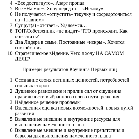
«Все достигнуто». Азарт пропал
Все «На мне». Хочу передать – «Некому»
Не получается «отпустить» текучку и сосредоточиться
на «Главном»
Супруг(а) «отстает». Удаляемся…
ТОП\Собственник «не видит» ЧТО происходит. Как
объяснить?
Два Лидера в семье. Постоянные «искры». Хочется
спокойствия
Стратегическое вИдение. Чего я хочу НА САМОМ
ДЕЛЕ?
Примеры результатов Коучинга Первых лиц
Осознание своих истинных ценностей, потребностей,
сильных сторон
Душевное равновесие и прилив сил от ощущения
правильности выбранного своего пути, решения
Найденное решение проблемы
Взвешенная оценка новых возможностей, новых путей
развития
Выявленные внешние и внутренние ресурсы для
выполнения намеченного плана
Выявленные внешние и внутренние препятствия и
барьеры для выполнения намеченного плана