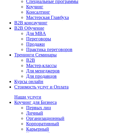
Специальные программы
Коучинг
Консалтинг
Мастерская Главбуха
B2B консаучинг
B2B Обучение
Для MBA
Переговоры
Продажи
Практика переговоров
Тренинги Семинары
B2B
Мастер-классы
Для менеджеров
Для продавцов
Курсы онлайн
Стоимость услуг и Оплата
Наши услуги
Коучинг для Бизнеса
Первых лиц
Личный
Организационный
Корпоративный
Карьерный