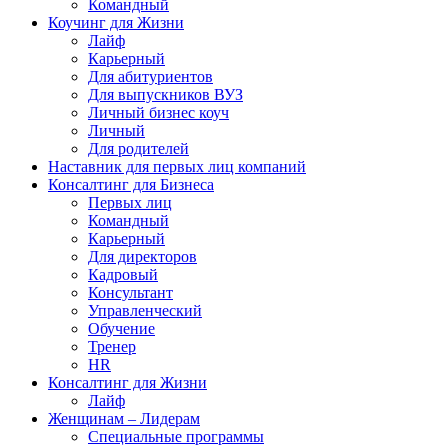
Командный
Коучинг для Жизни
Лайф
Карьерный
Для абитуриентов
Для выпускников ВУЗ
Личный бизнес коуч
Личный
Для родителей
Наставник для первых лиц компаний
Консалтинг для Бизнеса
Первых лиц
Командный
Карьерный
Для директоров
Кадровый
Консультант
Управленческий
Обучение
Тренер
HR
Консалтинг для Жизни
Лайф
Женщинам – Лидерам
Специальные программы