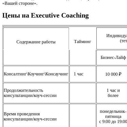
«Вашей стороне».
Цены на Executive Coaching
Индивидуа
(тет
Тайминг
Содержание работы
Бизнес-Лайф
Консалтинг\Коучинг\Консаучинг
1 час
10 000 ₽
Продолжительность
1 час и
консультанции/коуч-сессии
более
понедельник-
Время проведения
пятница
консультанции/коуч-сессии
с 9:00 до 19:0