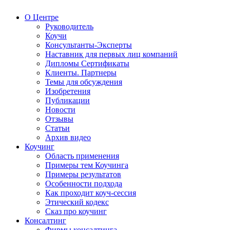
О Центре
Руководитель
Коучи
Консультанты-Эксперты
Наставник для первых лиц компаний
Дипломы Сертификаты
Клиенты. Партнеры
Темы для обсуждения
Изобретения
Публикации
Новости
Отзывы
Статьи
Архив видео
Коучинг
Область применения
Примеры тем Коучинга
Примеры результатов
Особенности подхода
Как проходит коуч-сессия
Этический кодекс
Сказ про коучинг
Консалтинг
Фирмы консалтинга