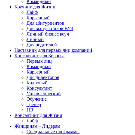
Командный
Коучинг для Жизни
Лайф
Карьерный
Для абитуриентов
Для выпускников ВУЗ
Личный бизнес коуч
Личный
Для родителей
Наставник для первых лиц компаний
Консалтинг для Бизнеса
Первых лиц
Командный
Карьерный
Для директоров
Кадровый
Консультант
Управленческий
Обучение
Тренер
HR
Консалтинг для Жизни
Лайф
Женщинам – Лидерам
Специальные программы