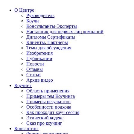
О Центре
Руководитель
Коучи
Консультанты-Эксперты
Наставник для первых лиц компаний
Дипломы Сертификаты
Клиенты. Партнеры
Темы для обсуждения
Изобретения
Публикации
Новости
Отзывы
Статьи
Архив видео
Коучинг
Область применения
Примеры тем Коучинга
Примеры результатов
Особенности подхода
Как проходит коуч-сессия
Этический кодекс
Сказ про коучинг
Консалтинг
Фирмы консалтинга