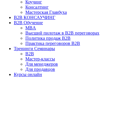
Коучинг
Консалтинг
Мастерская Главбуха
B2B КОНСАУЧИНГ
B2B Обучение
MBA
Высший пилотаж в B2B переговорах
Политика продаж B2B
Практика переговоров B2B
Тренинги Семинары
B2B
Мастер-классы
Для менеджеров
Для продавцов
Курсы онлайн