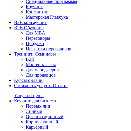
Специальные программы
Коучинг
Консалтинг
Мастерская Главбуха
B2B консаучинг
B2B Обучение
Для MBA
Переговоры
Продажи
Практика переговоров
Тренинги Семинары
B2B
Мастер-классы
Для менеджеров
Для продавцов
Курсы онлайн
Стоимость услуг и Оплата
Услуги и цены
Коучинг для Бизнеса
Первых лиц
Личный
Организационный
Корпоративный
Карьерный