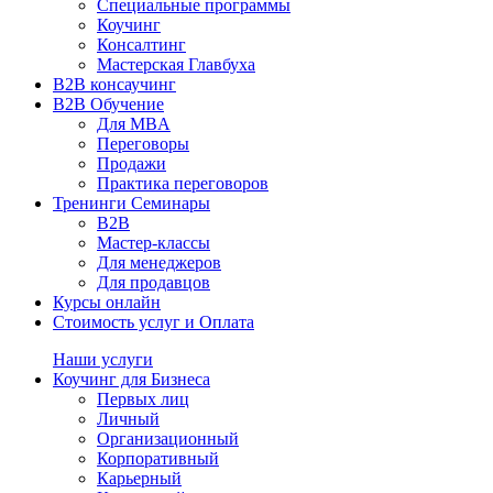
Специальные программы
Коучинг
Консалтинг
Мастерская Главбуха
B2B консаучинг
B2B Обучение
Для MBA
Переговоры
Продажи
Практика переговоров
Тренинги Семинары
B2B
Мастер-классы
Для менеджеров
Для продавцов
Курсы онлайн
Стоимость услуг и Оплата
Наши услуги
Коучинг для Бизнеса
Первых лиц
Личный
Организационный
Корпоративный
Карьерный