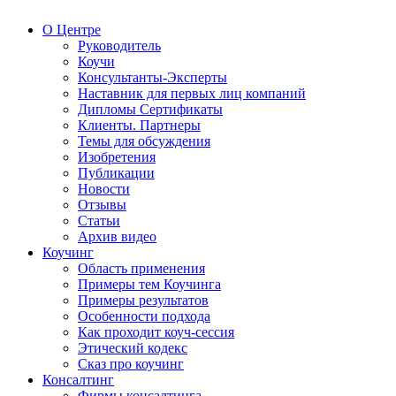
О Центре
Руководитель
Коучи
Консультанты-Эксперты
Наставник для первых лиц компаний
Дипломы Сертификаты
Клиенты. Партнеры
Темы для обсуждения
Изобретения
Публикации
Новости
Отзывы
Статьи
Архив видео
Коучинг
Область применения
Примеры тем Коучинга
Примеры результатов
Особенности подхода
Как проходит коуч-сессия
Этический кодекс
Сказ про коучинг
Консалтинг
Фирмы консалтинга