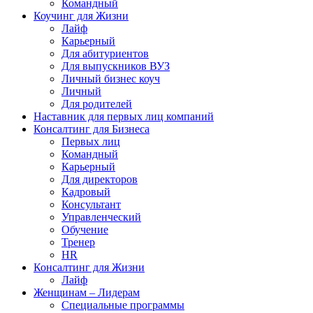
Командный
Коучинг для Жизни
Лайф
Карьерный
Для абитуриентов
Для выпускников ВУЗ
Личный бизнес коуч
Личный
Для родителей
Наставник для первых лиц компаний
Консалтинг для Бизнеса
Первых лиц
Командный
Карьерный
Для директоров
Кадровый
Консультант
Управленческий
Обучение
Тренер
HR
Консалтинг для Жизни
Лайф
Женщинам – Лидерам
Специальные программы