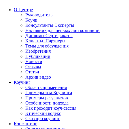
О Центре
Руководитель
Коучи
Консультанты-Эксперты
Наставник для первых лиц компаний
Дипломы Сертификаты
Клиенты. Партнеры
Темы для обсуждения
Изобретения
Публикации
Новости
Отзывы
Статьи
Архив видео
Коучинг
Область применения
Примеры тем Коучинга
Примеры результатов
Особенности подхода
Как проходит коуч-сессия
Этический кодекс
Сказ про коучинг
Консалтинг
Фирмы консалтинга