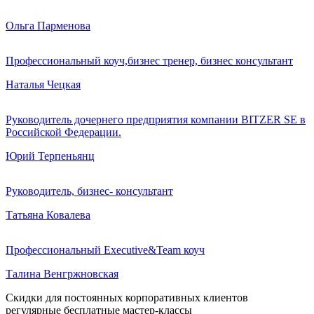
Ольга Парменова
Профессиональный коуч,бизнес тренер, бизнес консультант
Наталья Чецкая
Руководитель дочернего предприятия компании BITZER SE в
Российской Федерации.
Юрий Терпеньянц
Руководитель, бизнес- консультант
Татьяна Ковалева
Профессиональный Executive&Team коуч
Талина Венгржновская
Скидки для постоянных корпоративных клиентов
регулярные бесплатные мастер-классы