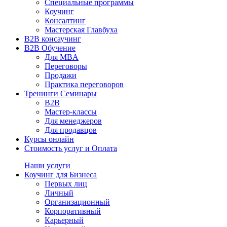
Специальные программы
Коучинг
Консалтинг
Мастерская Главбуха
B2B консаучинг
B2B Обучение
Для MBA
Переговоры
Продажи
Практика переговоров
Тренинги Семинары
B2B
Мастер-классы
Для менеджеров
Для продавцов
Курсы онлайн
Стоимость услуг и Оплата
Наши услуги
Коучинг для Бизнеса
Первых лиц
Личный
Организационный
Корпоративный
Карьерный