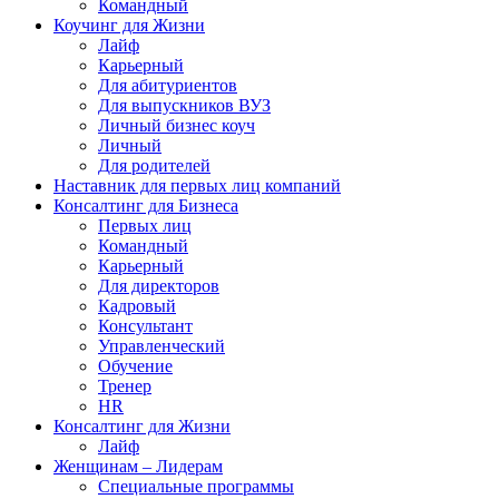
Командный
Коучинг для Жизни
Лайф
Карьерный
Для абитуриентов
Для выпускников ВУЗ
Личный бизнес коуч
Личный
Для родителей
Наставник для первых лиц компаний
Консалтинг для Бизнеса
Первых лиц
Командный
Карьерный
Для директоров
Кадровый
Консультант
Управленческий
Обучение
Тренер
HR
Консалтинг для Жизни
Лайф
Женщинам – Лидерам
Специальные программы