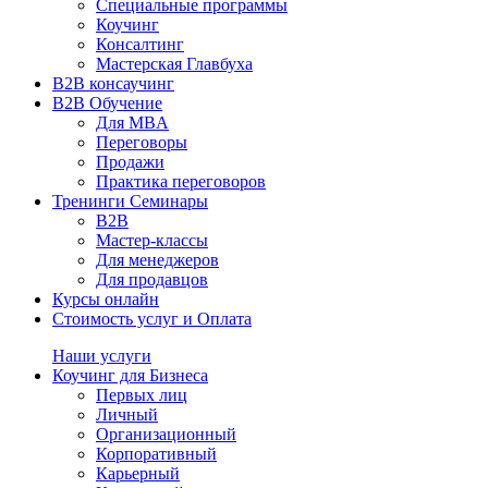
Специальные программы
Коучинг
Консалтинг
Мастерская Главбуха
B2B консаучинг
B2B Обучение
Для MBA
Переговоры
Продажи
Практика переговоров
Тренинги Семинары
B2B
Мастер-классы
Для менеджеров
Для продавцов
Курсы онлайн
Стоимость услуг и Оплата
Наши услуги
Коучинг для Бизнеса
Первых лиц
Личный
Организационный
Корпоративный
Карьерный