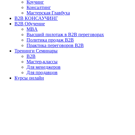
Коучинг
Консалтинг
Мастерская Главбуха
B2B КОНСАУЧИНГ
B2B Обучение
MBA
Высший пилотаж в B2B переговорах
Политика продаж B2B
Практика переговоров B2B
Тренинги Семинары
B2B
Мастер-классы
Для менеджеров
Для продавцов
Курсы онлайн