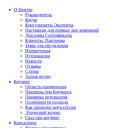
О Центре
Руководитель
Коучи
Консультанты-Эксперты
Наставник для первых лиц компаний
Дипломы Сертификаты
Клиенты. Партнеры
Темы для обсуждения
Изобретения
Публикации
Новости
Отзывы
Статьи
Архив видео
Коучинг
Область применения
Примеры тем Коучинга
Примеры результатов
Особенности подхода
Как проходит коуч-сессия
Этический кодекс
Сказ про коучинг
Консалтинг
Фирмы консалтинга