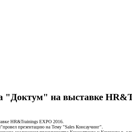
а "Доктум" на выставке HR&T
тавке HR&Trainings EXPO 2016.
"провел презентацию на Тему "Sales Консаучинг".