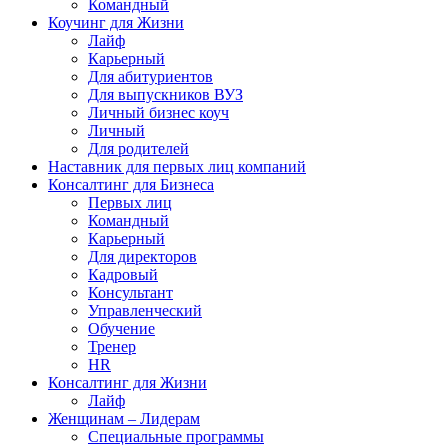
Командный
Коучинг для Жизни
Лайф
Карьерный
Для абитуриентов
Для выпускников ВУЗ
Личный бизнес коуч
Личный
Для родителей
Наставник для первых лиц компаний
Консалтинг для Бизнеса
Первых лиц
Командный
Карьерный
Для директоров
Кадровый
Консультант
Управленческий
Обучение
Тренер
HR
Консалтинг для Жизни
Лайф
Женщинам – Лидерам
Специальные программы