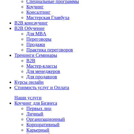
Специальные программы
Коучинг
Консалтинг
Мастерская Главбуха
B2B консаучинг
B2B Обучение
Для MBA
Переговоры
Продажи
Практика переговоров
Тренинги Семинары
B2B
Мастер-классы
Для менеджеров
Для продавцов
Курсы онлайн
Стоимость услуг и Оплата
Наши услуги
Коучинг для Бизнеса
Первых лиц
Личный
Организационный
Корпоративный
Карьерный