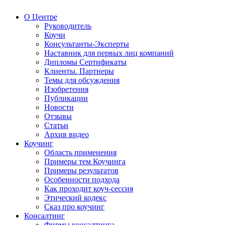
О Центре
Руководитель
Коучи
Консультанты-Эксперты
Наставник для первых лиц компаний
Дипломы Сертификаты
Клиенты. Партнеры
Темы для обсуждения
Изобретения
Публикации
Новости
Отзывы
Статьи
Архив видео
Коучинг
Область применения
Примеры тем Коучинга
Примеры результатов
Особенности подхода
Как проходит коуч-сессия
Этический кодекс
Сказ про коучинг
Консалтинг
Фирмы консалтинга