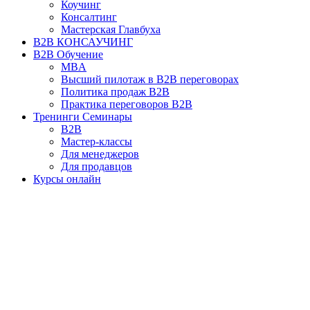
Коучинг
Консалтинг
Мастерская Главбуха
B2B КОНСАУЧИНГ
B2B Обучение
MBA
Высший пилотаж в B2B переговорах
Политика продаж B2B
Практика переговоров B2B
Тренинги Семинары
B2B
Мастер-классы
Для менеджеров
Для продавцов
Курсы онлайн