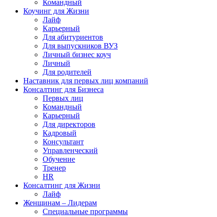
Командный
Коучинг для Жизни
Лайф
Карьерный
Для абитуриентов
Для выпускников ВУЗ
Личный бизнес коуч
Личный
Для родителей
Наставник для первых лиц компаний
Консалтинг для Бизнеса
Первых лиц
Командный
Карьерный
Для директоров
Кадровый
Консультант
Управленческий
Обучение
Тренер
HR
Консалтинг для Жизни
Лайф
Женщинам – Лидерам
Специальные программы