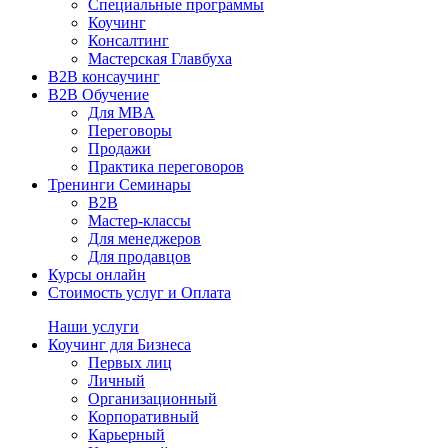
Специальные программы
Коучинг
Консалтинг
Мастерская Главбуха
B2B консаучинг
B2B Обучение
Для MBA
Переговоры
Продажи
Практика переговоров
Тренинги Семинары
B2B
Мастер-классы
Для менеджеров
Для продавцов
Курсы онлайн
Стоимость услуг и Оплата
Наши услуги
Коучинг для Бизнеса
Первых лиц
Личный
Организационный
Корпоративный
Карьерный