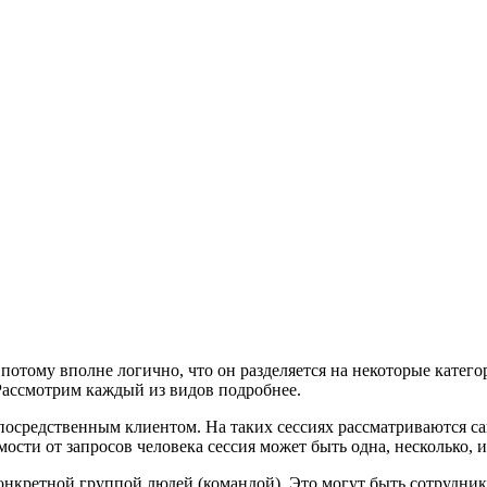
 потому вполне логично, что он разделяется на некоторые катег
 Рассмотрим каждый из видов подробнее.
непосредственным клиентом. На таких сессиях рассматриваются с
мости от запросов человека сессия может быть одна, несколько, 
конкретной группой людей (командой). Это могут быть сотрудник