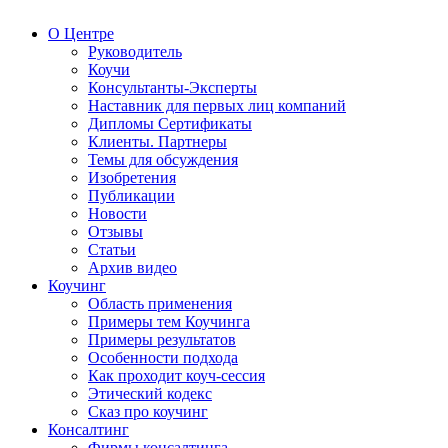
О Центре
Руководитель
Коучи
Консультанты-Эксперты
Наставник для первых лиц компаний
Дипломы Сертификаты
Клиенты. Партнеры
Темы для обсуждения
Изобретения
Публикации
Новости
Отзывы
Статьи
Архив видео
Коучинг
Область применения
Примеры тем Коучинга
Примеры результатов
Особенности подхода
Как проходит коуч-сессия
Этический кодекс
Сказ про коучинг
Консалтинг
Фирмы консалтинга