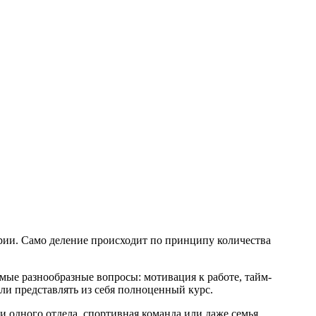
ории. Само деление происходит по принципу количества
амые разнообразные вопросы: мотивация к работе, тайм-
или представлять из себя полноценный курс.
и одного отдела, спортивная команда или даже семья.