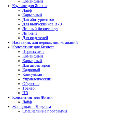
Командный
Коучинг для Жизни
Лайф
Карьерный
Для абитуриентов
Для выпускников ВУЗ
Личный бизнес коуч
Личный
Для родителей
Наставник для первых лиц компаний
Консалтинг для Бизнеса
Первых лиц
Командный
Карьерный
Для директоров
Кадровый
Консультант
Управленческий
Обучение
Тренер
HR
Консалтинг для Жизни
Лайф
Женщинам – Лидерам
Специальные программы