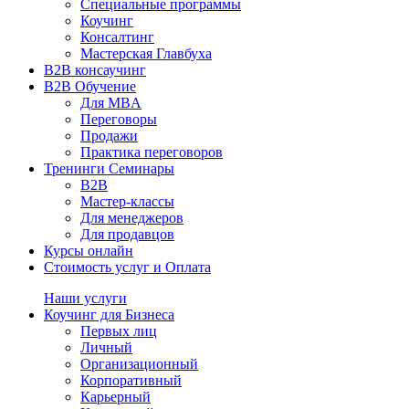
Специальные программы
Коучинг
Консалтинг
Мастерская Главбуха
B2B консаучинг
B2B Обучение
Для MBA
Переговоры
Продажи
Практика переговоров
Тренинги Семинары
B2B
Мастер-классы
Для менеджеров
Для продавцов
Курсы онлайн
Стоимость услуг и Оплата
Наши услуги
Коучинг для Бизнеса
Первых лиц
Личный
Организационный
Корпоративный
Карьерный