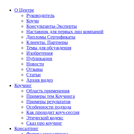
О Центре
Руководитель
Коучи
Консультанты-Эксперты
Наставник для первых лиц компаний
Дипломы Сертификаты
Клиенты. Партнеры
Темы для обсуждения
Изобретения
Публикации
Новости
Отзывы
Статьи
Архив видео
Коучинг
Область применения
Примеры тем Коучинга
Примеры результатов
Особенности подхода
Как проходит коуч-сессия
Этический кодекс
Сказ про коучинг
Консалтинг
Фирмы консалтинга