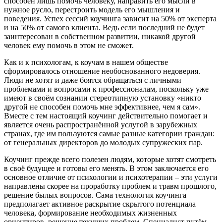
способен лишь помочь человеку, направить его мысли в
нужное русло, перестроить модель его мышления и
поведения. Успех сессий коучинга зависит на 50% от эксперта
и на 50% от самого клиента. Ведь если последний не будет
заинтересован в собственном развитии, никакой другой
человек ему помочь в этом не сможет.
Как и к психологам, к коучам в нашем обществе
сформировалось отношение необоснованного недоверия.
Люди не хотят и даже боятся обращаться с личными
проблемами и вопросами к профессионалам, поскольку уже
имеют в своём сознании стереотипную установку «никто
другой не способен помочь мне эффективнее, чем я сам».
Вместе с тем настоящий коучинг действительно помогает и
является очень распространённой услугой в зарубежных
странах, где им пользуются самые разные категории граждан:
от генеральных директоров до молодых супружеских пар.
Коучинг прежде всего полезен людям, которые хотят смотреть
в своё будущее и готовы его менять. В этом заключается его
основное отличие от психологии и психотерапии – эти услуги
направлены скорее на проработку проблем и травм прошлого,
решение былых вопросов. Сама технология коучинга
предполагает активное раскрытие скрытого потенциала
человека, формирование необходимых жизненных
ориентиров, решение текущих проблем. Специалист путём