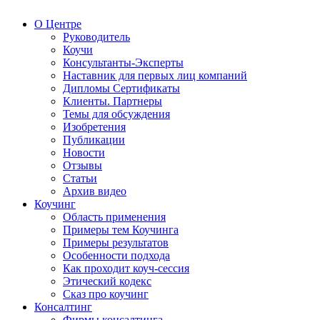
О Центре
Руководитель
Коучи
Консультанты-Эксперты
Наставник для первых лиц компаний
Дипломы Сертификаты
Клиенты. Партнеры
Темы для обсуждения
Изобретения
Публикации
Новости
Отзывы
Статьи
Архив видео
Коучинг
Область применения
Примеры тем Коучинга
Примеры результатов
Особенности подхода
Как проходит коуч-сессия
Этический кодекс
Сказ про коучинг
Консалтинг
Фирмы консалтинга