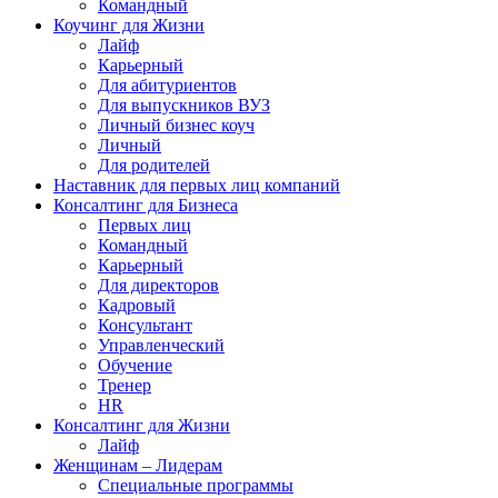
Командный
Коучинг для Жизни
Лайф
Карьерный
Для абитуриентов
Для выпускников ВУЗ
Личный бизнес коуч
Личный
Для родителей
Наставник для первых лиц компаний
Консалтинг для Бизнеса
Первых лиц
Командный
Карьерный
Для директоров
Кадровый
Консультант
Управленческий
Обучение
Тренер
HR
Консалтинг для Жизни
Лайф
Женщинам – Лидерам
Специальные программы