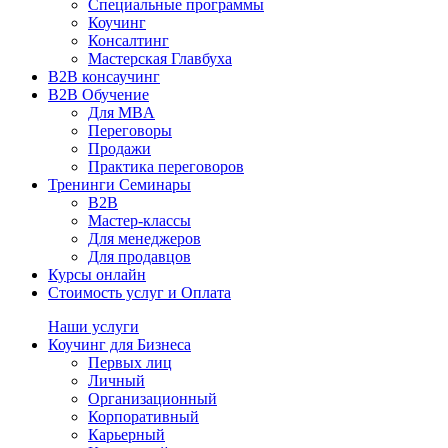
Специальные программы
Коучинг
Консалтинг
Мастерская Главбуха
B2B консаучинг
B2B Обучение
Для MBA
Переговоры
Продажи
Практика переговоров
Тренинги Семинары
B2B
Мастер-классы
Для менеджеров
Для продавцов
Курсы онлайн
Стоимость услуг и Оплата
Наши услуги
Коучинг для Бизнеса
Первых лиц
Личный
Организационный
Корпоративный
Карьерный